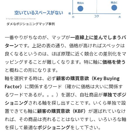
ダメなポジショニングマップ事例
一番やりがちなのが、マップが
一直線上に並んでしまうパ
ターン
です。上記の表の通り、価格が高ければスペックは
良くなるというのは、ほぼ原理に近く競合との差別化をマ
ッピングすることが難しくなります。特に軸に
価格を使う
と概ねこの形になります。
軸を選択する時は、必ず
顧客の購買意欲（Key Buying
Factor）
に関係するワード（確かに価格は大いに関係す
るワードであるが。。。）を選び、自社商品が
単独でポジ
ショニング
される軸を探し出すことです。いくら単独で設
置できても軸に
顧客の購買意欲（KBF）
が選ばれていなけ
れば、その商品は売れることはないですし、いろいろな軸
を探して最適な
ポジショニング
をして下さい。