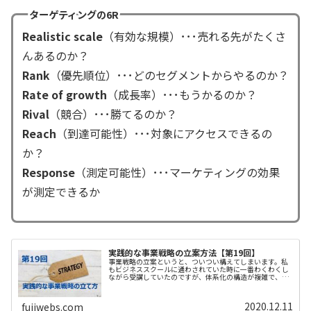
ターゲティングの6R
Realistic scale
（有効な規模）･･･売れる先がたくさ
んあるのか？
Rank
（優先順位）･･･どのセグメントからやるのか？
Rate of growth
（成長率）･･･もうかるのか？
Rival
（競合）･･･勝てるのか？
Reach
（到達可能性）･･･対象にアクセスできるの
か？
Response
（測定可能性）･･･マーケティングの効果
が測定できるか
実践的な事業戦略の立案方法【第19回】
事業戦略の立案というと、ついつい構えてしまいます。私
もビジネススクールに通わされていた時に一番わくわくし
ながら受講していたのですが、体系化の構造が複雑で、ま
たいろいろなフレームワークを教えられたため、言葉（単
語）だけは頭に入ったのですが、な...
2020.12.11
fujiwebs.com