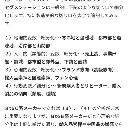
セグメンテーション
は一般的に下記のような切り口で細分
化します。特に製造業的な切り口を太字で追記してみま
す。
１）地理的変数／細分化･･･
寒冷地と温暖地
、
都市部と過
疎地
、
沿岸部と山間部
２）人口的（業態的）変数／細分化･･･
売上高
、
事業形
態・領域
、
都市型と郊外型
、
下請と直請
３）心理的変数／細分化･･･
ブランド志向（高級志向）
、
輸入品崇拝と国産崇拝
、
ファン心理
４）行動変数／細分化･･･
新規購入者とリピーター
、
購入
製品の傾向（頻度、種類）
ＢtoＣ系メーカー
であれば
（３）
、
（４）
の分析が非常
に重要になりますが、
ＢtoＢ系メーカー
だと心理的な細
分化は上記に挙げた通り、
輸入品崇拝
や
中国品の嫌悪
ぐら