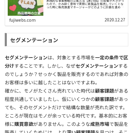
実践的な事業戦略の立案方法【第19回】の反響が大きかっ
たので、かみ砕く意味で実際に新製品を販売していくとな
った時に販売推進マネージャーがどのように計画を進めた
らよいのか、これも過去の経験から説明したいと思いま
す。ＢtoＣ系のメーカーであれば...
2020.12.27
fujiwebs.com
セグメンテーション
セグメンテーション
は、対象とする市場を
一定の条件で区
分け
することです。しかし、なぜ
セグメンテーション
する
のでしょうか？せっかく製品を販売するのであれば対象の
お客様は多いに越したことはないですよね。
確かに、モノがたくさん売れていた時代は
顧客課題
がある
程度共通していましたし、仮にいくつかの
顧客課題
があっ
ても、そのセグメントだけで結構な数量が売れた訳です。
ところが現在はモノが余っている時代です。基本的にお客
様に
購買意欲
がありません。このような
成熟市場
で製品を
販売していくためには、より
深い顧客課題
を見つけ、そこ