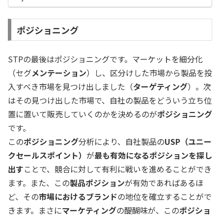
ポジショニング
STPの最後はポジショニングです。マーケットを細分化
（セグ
メンテーション
）し、区分けした市場から製品を投
入すべき市場を見つけ出しました（
ターゲティング
）。次
はその見つけ出した市場で、自社の製品をどういう立ち位
置に置いて販売していくのかを決めるのが
ポジショニング
です。
この
ポジショニング
分析により、自社製品の
USP（ユニー
クセールスポイント）
が
最も有効になるポジションを探し
出す
ことで、競合に対して有利に戦いを進めることができ
ます。また、この
製品ポジション
が有効であればあるほ
ど、その
市場におけるブランド
の地位を確立することがで
きます。まさに
マーケティング
の醍醐味が、この
ポジショ