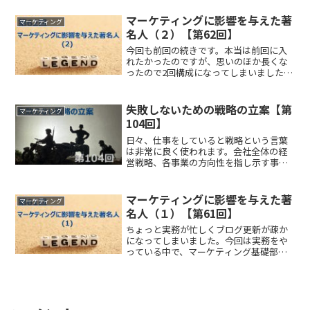
た基本ルールは何回も使って身体に染み
込ませないと、なかなか...
マーケティングに影響を与えた著
マーケティング
名人（２）【第62回】
今回も前回の続きです。本当は前回に入
れたかったのですが、思いのほか長くな
ったので2回構成になってしまいました。
前回、いろいろな理論やフレームワーク
をご紹介したので、そちらの問合せもい
くつかありました。今後の投稿の中で説
失敗しないための戦略の立案【第
マーケティング
明していきますのでしば...
104回】
日々、仕事をしていると戦略という言葉
は非常に良く使われます。会社全体の経
営戦略、各事業の方向性を指し示す事業
戦略、それ以外でもいろいろなチームが
何かの目標達成を計画をすると、この戦
略という言葉を使いますが、この戦略
マーケティングに影響を与えた著
マーケティング
が、戦略としてしっかりと機...
名人（１）【第61回】
ちょっと実務が忙しくブログ更新が疎か
になってしまいました。今回は実務をや
っている中で、マーケティング基礎部分
は本当に変わらないな、と感じていま
す。そこで今回は自分の頭の中を整理す
る上で、マーケティングで良く出てくる
著名人の本の内容も参考にし...