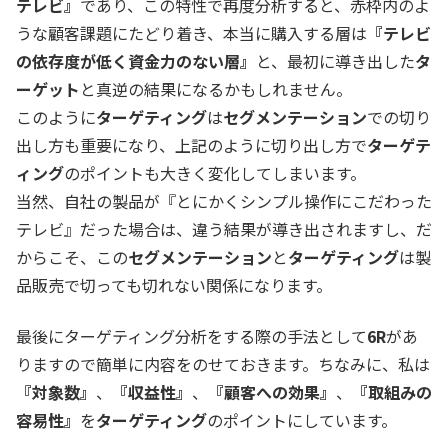
テレビ』
であり、この特性で再度分析すると、赤枠内のよ
うな顧客課題にたどり着き、本当に購入する層は
『テレビ
の依存度が低く資金力のない層』
と、最初に導き出した
タ
ーゲット
と真逆の結果になるかもしれません。
このように
ターゲティング
は
セグメンテーション
での切り
出し方も重要になり、上記のように切り出し方で
ターゲテ
ィング
のポイントも大きく変化してしまいます。
当然、自社の製品が『とにかくシンプル操作にこだわった
テレビ』だった場合は、違う結果が導き出されますし、だ
からこそ、この
セグメンテーション
と
ターゲティング
は製
品販売で切っても切れない関係になります。
最後にターゲティング分析をする際の手法として
6R
があ
りますので簡単に内容をのせておきます。ちなみに、私は
『対象数』
、
『収益性』
、
『顧客への効果』
、
『取組みの
容易性』
を
ターゲティング
のポイントにしています。