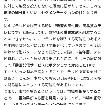
に対して製品を投入しないと販売に繋がりません。これを
市場の細分化
といい、
セグメンテーションの柱
となりま
す。
例えばテレビを販売する時に
『新型の高性能、高品質なテ
レビです』
と販売しても、お客様の
購買意欲
を刺激するこ
とはできません。ここでテレビを購入する可能性のある人
を年齢や嗜好などに合わせて
細分化
していきます。例えば
年齢や行動パターンなどで細分化した際に
『若年層、テレ
ビ離れ』
といった層が切り出された時に、もしその層に対
して
『動画配信サービスにボタン１つで対応したTVで
す』
といった製品を投入することで、テレビ所有者全員に
は響きませんが、少なくてもYoutubeやNETFLIXなどを多
く見る層にはヒットする可能性があるわけです。
つまり、市場を狭めるというよりは、
市場を細かくするこ
とで、一番効果がある層を発見
できることが、
市場の細分
化
、つまり
セグメンテーションの役割
になります。