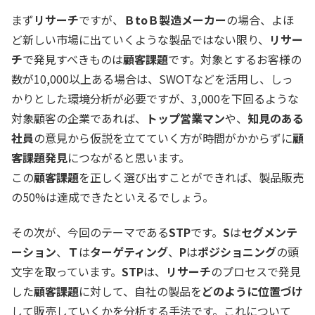
まず
リサーチ
ですが、
ＢtoＢ製造メーカー
の場合、よほ
ど新しい市場に出ていくような製品ではない限り、
リサー
チ
で発見すべきものは
顧客課題
です。対象とするお客様の
数が10,000以上ある場合は、SWOTなどを活用し、しっ
かりとした環境分析が必要ですが、3,000を下回るような
対象顧客の企業であれば、
トップ営業マン
や、
知見のある
社員
の意見から仮説を立てていく方が時間がかからずに
顧
客課題発見
につながると思います。
この
顧客課題
を正しく選び出すことができれば、製品販売
の50%は達成できたといえるでしょう。
その次が、今回のテーマである
STP
です。
S
は
セグメンテ
ーション
、
Ｔ
は
ターゲティング
、
P
は
ポジショニング
の頭
文字を取っています。
STP
は、
リサーチ
のプロセスで発見
した
顧客課題
に対して、自社の製品を
どのように位置づけ
して販売していくかを分析する手法です。これについて