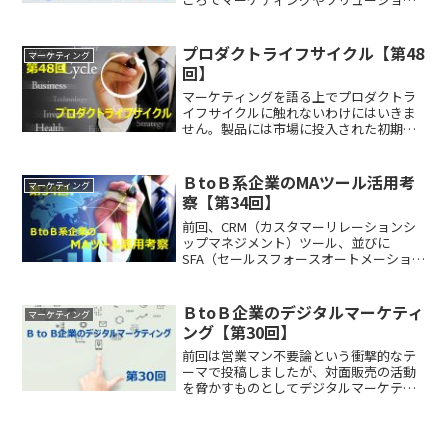
ビジネスを語っている投稿が多いのです
が、閲覧数からみると、基本的な知識を
説明する投稿が意外と多く見られていま
プロダクトライフサイクル【第48
マーケティング
す。また時々頂くリクエ...
回】
マーケティングを語る上でプロダクトラ
イフサイクルに触れないわけにはいきま
せん。製品には市場に投入された初期時
点から市場を退場していくまでの製品寿
命があります。比較的長いものもあれ
ば、1年程度で、切り替わっていく製品も
ＢtoＢ系企業のMAツール活用考
マーケティング
あります。ＢtoＢ系製造...
察【第34回】
前回、CRM（カスタマーリレーションシ
ップマネジメント）ツール、並びに
SFA（セールスフォースオートメーショ
ン）の役割、並びに活用のポイントを説
明させて頂きました。正直、現在の営業
マンはCRMツールがないと仕事にならな
ＢtoＢ企業のデジタルマーケティ
マーケティング
いでしょう。今回はCR...
ング【第30回】
前回は営業マン不要論という衝撃的なテ
ーマで投稿しましたが、対面販売の活動
を脅かすものとしてデジタルマーケティ
ング、またはダイレクトレスポンスマー
ケティング（DRM）について今回は説明
します。ＢtoＢ系製造メーカーはこの分