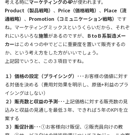
考える時に
マーケティングの4P
が使われます。
Product（製品戦略）
、
Price（価格戦略）
、
Place（流
通戦略）
、
Promotion（コミュニケーション戦略）
です
ね。マーケティングミックスというくらいだから、それぞ
れにいろいろな
施策
があるのですが、
ＢtoＢ系製造メー
カー
はこの４つの中でどこに重要度を置いて販売するの
か、という考え方をした方がいいでしょう。
上記図でいうと、この３項目ですね。
１）価格の設定（プライシング）
･･･お客様の価値に対す
る対価を決める（費用対効果を明示し、原価+利益のプラ
イシングはしない）
２）販売数と収益の予測
･･･上記価格に対する販売数の見
込みと収益の見通しを最低３年、できれば５年のKPIを立
案する
３）販促計画
･･･①お客様向け販促、②販売員向けの教