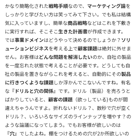
かなり簡略化された
戦略手順
なので、
マーケティング論
を
しっかりと学びたい方は笑ってみて下さい。でも私は結構
気に入っていますし、簡単な
商品戦略
などはこれを下敷き
に実行すれば、そこそこ
生きた計画書
が作成できます。
では
事業ドメイン
はどうやって決めるのでしょうか？
ソリ
ューションビジネス
を考える上で
顧客課題
は絶対に外せま
せん。お客様は
どんな問題を解消したい
のか、自社の製品
を一度忘れた状態で考えることが必要です。どうしても自
社の製品を置きながらこれを考えると、自動的にその
製品
に行きつくような課題
しか浮かんでこないんですね。有名
な
『ドリルと穴の関係』
です。ドリル（製品）を売ろうと
ばかりしていると、
顧客の課題
（欲っしている)ものが間
違えちゃうんですよ。折れないドリル？、数秒で穴が空く
ドリル？、いろいろなサイズのラインナップを増やす？の
ような論議になってしまう。でもお客様が欲しいのは
『穴』
でしたよね。棚をつけるための穴が2か所欲しいの