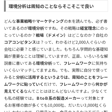
環境分析は周知のことならそこそこで良い
どんな
事業戦略
や
マーケティング
の本を読んでも、必ず書
いてあるのが
環境分析
ですね。その戦略は
経営理念
にのっ
とっているのか？
戦場（ドメイン）
はどこなのか？自社の
コアコンピタンス
は？って、わかるけど2,000人ぐらいの
会社に必要？と感じていました。もちろん学問的な基礎知
識が重要なことは理解していますが、正直、いろいろな解
説書に書いてある
環境分析
って、
フレームワーク
に気持ち
いくらいマッチしてますよね。でも、実際に自分で使って
みると
分析に活用するというよりは、周知のことをフレー
ムワークに貼っていく
だけで、
フレームワーク
から
何かが
見えてくる
なんてことはほとんどないんですよ。少なくて
も私の経験では。
ＢtoＢ系の製造メーカー
って対象とす
るお客様の数が多くても10,000社、だいたい3,000社くら
いしかないので、日用品とか、食品のようなコモデティ製