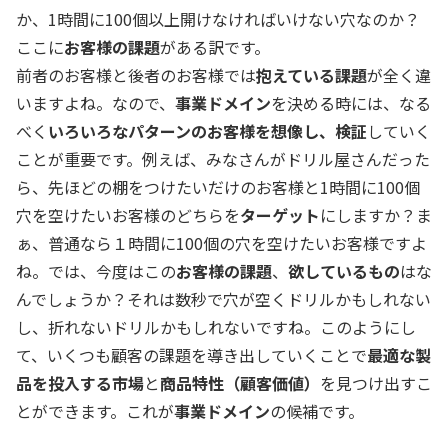
か、1時間に100個以上開けなければいけない穴なのか？
ここに
お客様の課題
がある訳です。
前者のお客様と後者のお客様では
抱えている課題
が全く違
いますよね。なので、
事業ドメイン
を決める時には、なる
べく
いろいろなパターンのお客様を想像し、検証
していく
ことが重要です。例えば、みなさんがドリル屋さんだった
ら、先ほどの棚をつけたいだけのお客様と1時間に100個
穴を空けたいお客様のどちらを
ターゲット
にしますか？ま
ぁ、普通なら１時間に100個の穴を空けたいお客様ですよ
ね。では、今度はこの
お客様の課題
、
欲しているもの
はな
んでしょうか？それは数秒で穴が空くドリルかもしれない
し、折れないドリルかもしれないですね。このようにし
て、いくつも顧客の課題を導き出していくことで
最適な製
品を投入する市場
と
商品特性（顧客価値）
を見つけ出すこ
とができます。これが
事業ドメイン
の候補です。