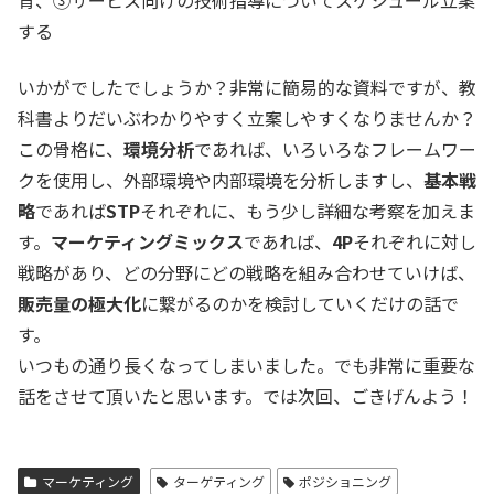
育、③サービス向けの技術指導についてスケジュール立案
する
いかがでしたでしょうか？非常に簡易的な資料ですが、教
科書よりだいぶわかりやすく立案しやすくなりませんか？
この骨格に、
環境分析
であれば、いろいろなフレームワー
クを使用し、外部環境や内部環境を分析しますし、
基本戦
略
であれば
STP
それぞれに、もう少し詳細な考察を加えま
す。
マーケティングミックス
であれば、
4P
それぞれに対し
戦略があり、どの分野にどの戦略を組み合わせていけば、
販売量の極大化
に繋がるのかを検討していくだけの話で
す。
いつもの通り長くなってしまいました。でも非常に重要な
話をさせて頂いたと思います。では次回、ごきげんよう！
マーケティング
ターゲティング
ポジショニング