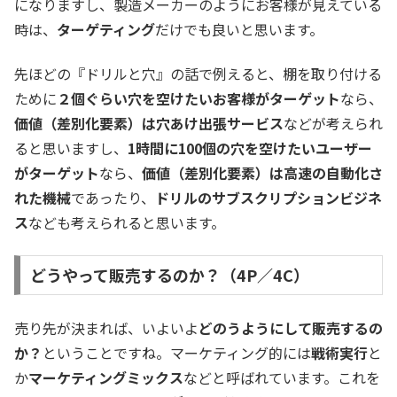
になりますし、製造メーカーのようにお客様が見えている
時は、
ターゲティング
だけでも良いと思います。
先ほどの『ドリルと穴』の話で例えると、棚を取り付ける
ために
２個ぐらい穴を空けたいお客様がターゲット
なら、
価値（差別化要素）は穴あけ出張サービス
などが考えられ
ると思いますし、
1時間に100個の穴を空けたいユーザー
がターゲット
なら、
価値（差別化要素）は高速の自動化さ
れた機械
であったり、
ドリルのサブスクリプションビジネ
ス
なども考えられると思います。
どうやって販売するのか？（4P／4C）
売り先が決まれば、いよいよ
どのうようにして販売するの
か？
ということですね。マーケティング的には
戦術実行
と
か
マーケティングミックス
などと呼ばれています。これを