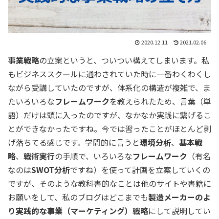
2020.12.11
2021.02.06
事業戦略
の立案というと、ついつい構えてしまいます。私
もビジネススクールに通わされていた時に一番わくわくし
ながら受講していたのですが、体系化の構造が複雑で、ま
たいろいろな
フレームワーク
を教えられたため、言葉（単
語）だけは頭に入ったのですが、なかなか実践に繋げるこ
とができなかったですね。今では習ったことがほとんど剥
げ落ちてる感じです。学問的に言うと
環境分析
、
基本戦
略
、
戦術実行
の手順で、いろいろな
フレームワーク
（有名
なのは
SWOT分析
ですね）を使って計画を立案していくの
ですが、そのような教科書的なことは他のサイトや書籍に
お願いをして、私のブログはどこまでも
製造メーカーのよ
り実践的な事業（マーケティング）戦略
にして説明してい