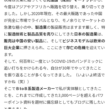
今度はアジアやアフリカへ販路を切り替え、乗り切ってき
ました。しかし2020年現在、その最大販路であった中国
が完全に市場でライバルとなり、モノ余りとマーケットの
急激な縮小の中、
製造業
の製品販売はますます厳しく、特
に
製造技術と製品品質を売り
にしてきた
日本の製造業
は、
販売は中国の安い製品
に、そして
ビジネスモデルは欧米の
巨大企業
に押さえられ、ここにきて
存亡の危機
を迎えてい
ます。
そして、何百年に一度というCOVID-19のパンデミックに
追い打ちをかけられる今、自分が30年でやってきたこと
を振り返ることが多くなってきました。（いよいよ終活で
すかね（笑））
そこで
ＢtoＢ系製造メーカー
で私が実体験としてきたこ
とを、これまでに作成してきた3,000ページを超えるパワ
ーポイント資料を題材に備忘録としてもブログに残したい
と考えました。