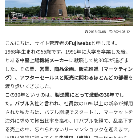
2018.03.08
2024.03.12
こんにちは、サイト管理者の
Fujiwebs
と申します。
1968年生まれの55歳です。1991年に大学を卒業した後、
とある
中堅上場機械メーカー
に就職して約30年が過ぎま
した。その間、
営業、商品企画、販売推進（マーケティン
グ）、アフターセールスと販売に関わるほとんどの部署
を
渡り歩いてきました。
この30年というのは、
製造業にとって激動の30年
でし
た。
バブル入社
と言われ、社員数の10%以上の新卒が採用
された私たちは、バブル崩壊でスタートし、マーケットを
海外に求めて輸出比率を高め、ITバブルを経て、乱高下す
る売上の中、忘れられないリーマンショックを迎えます。
以降は次第に細ってくる
先進国（成熟）マーケット
から、