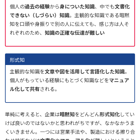
個人の
過去の経験
から
身についた知識
、中でも
文書化
できない（しづらい）知識
。主観的な知識である暗黙
知を口頭や身振りで別の人に伝えても、感じ方は人そ
れぞれのため、
知識の正確な伝達が難しい
形式知
主観的な知識を
文章や図を活用して言語化した知識
。
個人がもっている経験にもとづく知識などを
マニュア
ル化して共有
される。
単純に考えると、企業は
暗黙知
をどんどん
形式知化
してい
けば良いのではないかと思われがちですが、なかなかうま
くいきません。一つには営業手法や、製造における擦り合