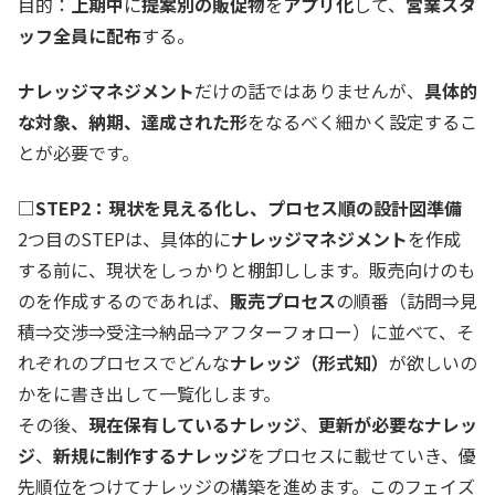
目的：
上期中
に
提案別の販促物
を
アプリ化
して、
営業スタ
ッフ全員に配布
する。
ナレッジマネジメント
だけの話ではありませんが、
具体的
な対象、納期、達成された形
をなるべく細かく設定するこ
とが必要です。
□STEP2：現状を見える化し、プロセス順の設計図準備
2つ目のSTEPは、具体的に
ナレッジマネジメント
を作成
する前に、現状をしっかりと棚卸しします。販売向けのも
のを作成するのであれば、
販売プロセス
の順番（訪問⇒見
積⇒交渉⇒受注⇒納品⇒アフターフォロー）に並べて、そ
れぞれのプロセスでどんな
ナレッジ（形式知）
が欲しいの
かをに書き出して一覧化します。
その後、
現在保有しているナレッジ
、
更新が必要なナレッ
ジ
、
新規に制作するナレッジ
をプロセスに載せていき、優
先順位をつけてナレッジの構築を進めます。このフェイズ