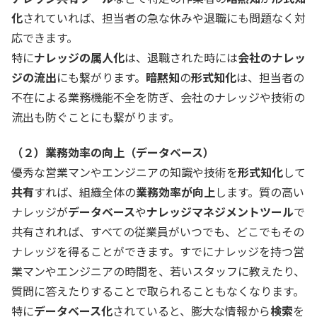
化
されていれば、担当者の急な休みや退職にも問題なく対
応できます。
特に
ナレッジの属人化
は、退職された時には
会社のナレッ
ジの流出
にも繋がります。
暗黙知
の
形式知化
は、担当者の
不在による業務機能不全を防ぎ、会社のナレッジや技術の
流出も防ぐことにも繋がります。
（２）業務効率の向上（データベース）
優秀な営業マンやエンジニアの知識や技術を
形式知化
して
共有
すれば、組織全体の
業務効率が向上
します。質の高い
ナレッジが
データベース
や
ナレッジマネジメントツール
で
共有されれば、すべての従業員がいつでも、どこでもその
ナレッジを得ることができます。すでにナレッジを持つ営
業マンやエンジニアの時間を、若いスタッフに教えたり、
質問に答えたりすることで取られることもなくなります。
特に
データベース化
されていると、膨大な情報から
検索
を