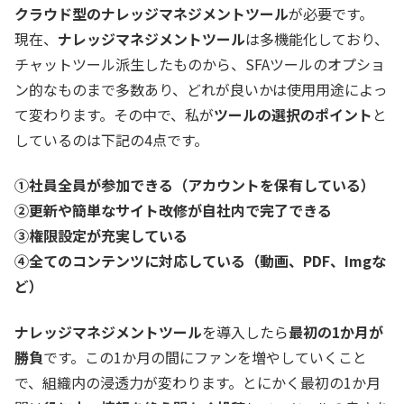
クラウド型のナレッジマネジメントツール
が必要です。
現在、
ナレッジマネジメントツール
は多機能化しており、
チャットツール派生したものから、SFAツールのオプショ
ン的なものまで多数あり、どれが良いかは使用用途によっ
て変わります。その中で、私が
ツールの選択のポイント
と
しているのは下記の4点です。
①社員全員が参加できる（アカウントを保有している）
②更新や簡単なサイト改修が自社内で完了できる
③権限設定が充実している
④全てのコンテンツに対応している（動画、PDF、Imgな
ど）
ナレッジマネジメントツール
を導入したら
最初の1か月が
勝負
です。この1か月の間にファンを増やしていくこと
で、組織内の浸透力が変わります。とにかく最初の1か月