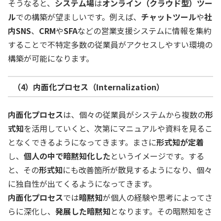
そうなると、
システム場
は
オンライン（クラウド型）ツー
ル
での構築が望ましいです。例えば、
チャットツール
や
社
内SNS
、
CRM
や
SFA
などの営業支援システムに情報を集約
することで不特定多数の従業員がアクセスしやすい環境の
構築が可能になります。
（4）内面化プロセス
（Internalization）
内面化プロセス
は、個々の従業員がシステムから複数の
形
式知
を活用していくと、次第にマニュアルや資料を見るこ
となくできるようになってきます。まさに
形式知が定着
し、
個人の中で暗黙知化した
というイメージです。する
と、その
形式知
にも改善箇所が散見するようになり、個々
に独自性が出てくるようになってきます。
内面化プロセス
では
暗黙知
が個人の経験や思考によってさ
らに深化し、
発展した暗黙知
となります。その暗黙知をさ