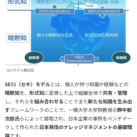
SECIモデル概念図
SECI（セキ）モデル
とは、個人が持つ知識や経験などの
暗黙知
を、
形式知
に変換した上で組織全体で
共有・管理
し、それらを
組み合わせる
ことでまた
新たな知識を生み出
す
フレームワークのことで、一橋大学大学院教授の
野中郁
次郎氏
らによって提唱され、日本企業の事例をベンチマー
クして作られた
日本発信のナレッジマネジメントの基礎理
論
です。