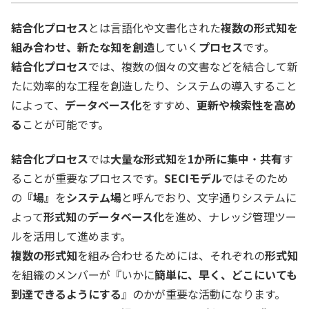
結合化プロセス
とは言語化や文書化された
複数の形式知を
組み合わせ、新たな知を創造
していく
プロセス
です。
結合化プロセス
では、複数の個々の文書などを結合して新
たに効率的な工程を創造したり、システムの導入すること
によって、
データベース化
をすすめ、
更新や検索性を高め
る
ことが可能です。
結合化プロセス
では
大量な形式知
を
1か所に集中
・
共有
す
ることが重要なプロセスです。
SECIモデル
ではそのため
の
『場』
を
システム場
と呼んでおり、文字通りシステムに
よって
形式知
の
データベース化
を進め、ナレッジ管理ツー
ルを活用して進めます。
複数の形式知
を組み合わせるためには、それぞれの
形式知
を組織のメンバーが『いかに
簡単に、早く、どこにいても
到達できるようにする
』のかが重要な活動になります。