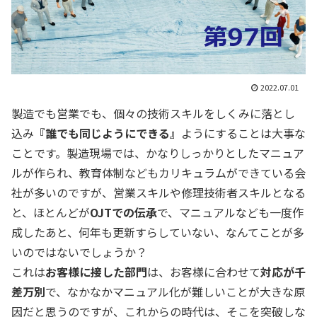
2022.07.01
製造でも営業でも、個々の技術スキルをしくみに落とし
込み
『誰でも同じようにできる』
ようにすることは大事な
ことです。製造現場では、かなりしっかりとしたマニュア
ルが作られ、教育体制などもカリキュラムができている会
社が多いのですが、営業スキルや修理技術者スキルとなる
と、ほとんどが
OJTでの伝承
で、マニュアルなども一度作
成したあと、何年も更新すらしていない、なんてことが多
いのではないでしょうか？
これは
お客様に接した部門
は、お客様に合わせて
対応が千
差万別
で、なかなかマニュアル化が難しいことが大きな原
因だと思うのですが、これからの時代は、そこを突破しな