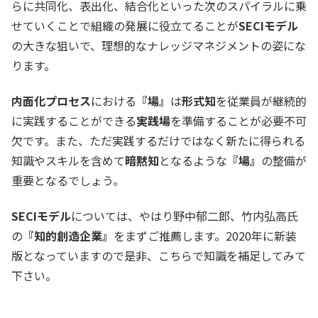
らに共同化、表出化、結合化といった次のスパイラルに乗
せていくことで組織の発展に役立てることが
SECIモデル
の大きな狙いで、理想的なナレッジマネジメントの姿にな
ります。
内面化プロセス
における
『場』
は
形式知
を従業員が継続的
に実践することができる
実践場
を準備することが必要不可
欠です。また、ただ実践するだけではなく新たに得られる
知識やスキルを含めて
暗黙知
となるような
『場』
の整備が
重要となるでしょう。
SECIモデル
については、やはり野中郁二郎、竹内弘高氏
の
『知的創造企業』
をまずご推薦します。2020年に新装
版となっていますので是非、こちらで知識を補足してみて
下さい。