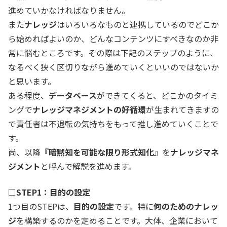
進めていかなければなりません。
また
ナレッジ
はいろいろなものと連携しているのでどこか
ら始めればよいのか、どんなコンテンツにすべきなのか非
常に悩むところです。その際は下記のステップのように、
なるべく狭く区切りながら進めていくといいのではないか
と思います。
ある程度、
データベース
ができてくると、どこかのタイミ
ングで
ナレッジマネジメントの好循環
が生まれてきますの
で責任者は不退転の気持ちをもって推し進めていくことで
す。
尚、以降『
暗黙知を可能な限り形式知化
』を
ナレッジマネ
ジメント
と呼んで解説を進めます。
□STEP1：目的の設定
1つ目のSTEPは、
目的の設定
です。特に
何のためのナレッ
ジ
を構築するのかを定めることです。大体、企業において