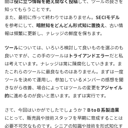
間は
役に立つ情報を絶え間なく投稿
して、ツールの良さを
知ってもらうことです。
また、最初に作って終わりではありません。
SECIモデル
を参考にして、
暗黙知をどんどん形式知に置換え
、古い情
報は頻繁に更新し、ナレッジの鮮度を保ちます。
ツール
については、いろいろ検討して良いものを選ぶのも
良いですが、この手のツールは
トライアンドエラー
だと私
は考えています。ナレッジは常に陳腐化していきます。ま
たこれらのツールに最良なものはありません。まずは一度
ツールを決めて運用し、参加しているメンバーの感想を聞
きながら改善、場合によってはツールの変更を
アジャイル
的
に進めるのが良いと思います。まずは実行です。
さて、今回はいかがでしたでしょうか？
ＢtoＢ系製造業
にとって、販売員や技術スタッフを早期に育成することは
必要不可欠なものです。シニアの知識や技術を形式知化す