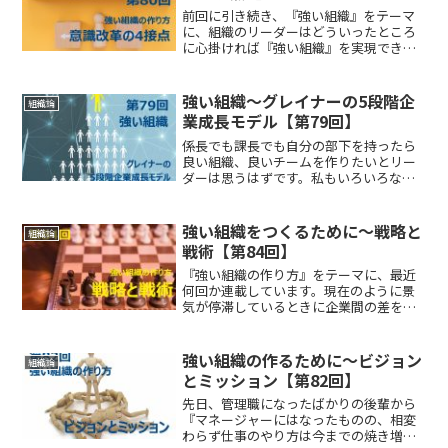
前回に引き続き、『強い組織』をテーマ
に、組織のリーダーはどういったところ
に心掛ければ『強い組織』を実現できる
のか？について深めていきたいと思いま
す。前回、説明をしたグレイナーの企業
成長の5つのモデルの第一段階のように、
強い組織～グレイナーの5段階企
組織論
組織が小さいうちは力わ...
業成長モデル【第79回】
係長でも課長でも自分の部下を持ったら
良い組織、良いチームを作りたいとリー
ダーは思うはずです。私もいろいろな業
務、人数の組織リーダーを経験しました
が、この『強い組織』を構築すること
は、終りなきテーマのような気がしてい
強い組織をつくるために～戦略と
組織論
ます。（もちろん今も日々、...
戦術【第84回】
『強い組織の作り方』をテーマに、最近
何回か連載しています。現在のように景
気が停滞しているときに企業間の差をつ
けるのは個々の人間力とそれがまとまっ
た時の組織力です。個々の人間の強さが
組織の強さを生み出し、強い組織は確実
強い組織の作るために～ビジョン
組織論
に成果を出します。昨今、...
とミッション【第82回】
先日、管理職になったばかりの後輩から
『マネージャーにはなったものの、相変
わらず仕事のやり方は今までの焼き増し