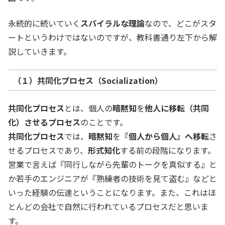
永続的に続いていく
スパイラルな理論
なので、どこがスタ
ートというわけではないのですが、教科書通り左下から解
説していきます。
（１）共同化プロセス（Socialization）
共同化プロセス
とは、個人の
暗黙知
を
他人に移転（共同
化）させるプロセス
のことです。
共同化プロセス
では、
暗黙知
を
『個人から個人』へ移転
さ
せるプロセスであり、
形式知化
する前の段階になります。
営業で言えば『同行しながら先輩のトークを真似する』と
か若手のエンジニアが『熟練者の技術を見て盗む』などと
いった経験の伝達ということになります。また、これはほ
とんどの会社で自然に行われているプロセスだと思いま
す。