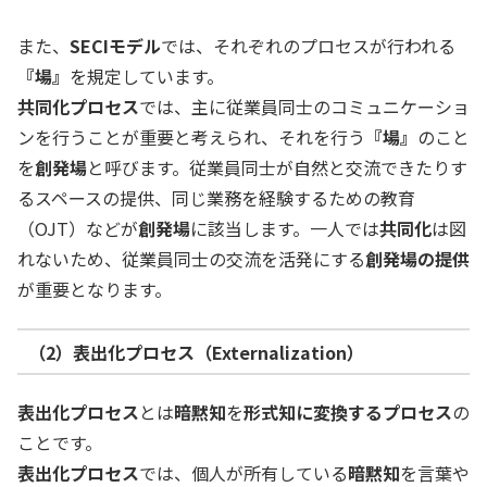
また、
SECIモデル
では、それぞれのプロセスが行われる
『場』
を規定しています。
共同化プロセス
では、主に従業員同士のコミュニケーショ
ンを行うことが重要と考えられ、それを行う
『場』
のこと
を
創発場
と呼びます。従業員同士が自然と交流できたりす
るスペースの提供、同じ業務を経験するための教育
（OJT）などが
創発場
に該当します。一人では
共同化
は図
れないため、従業員同士の交流を活発にする
創発場の提供
が重要となります。
（2）表出化プロセス（Externalization）
表出化プロセス
とは
暗黙知
を
形式知に変換するプロセス
の
ことです。
表出化プロセス
では、個人が所有している
暗黙知
を言葉や