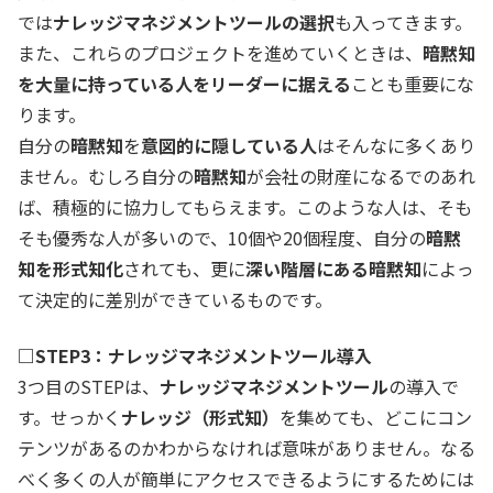
では
ナレッジマネジメントツールの選択
も入ってきます。
また、これらのプロジェクトを進めていくときは、
暗黙知
を大量に持っている人をリーダーに据える
ことも重要にな
ります。
自分の
暗黙知
を
意図的に隠している人
はそんなに多くあり
ません。むしろ自分の
暗黙知
が会社の財産になるでのあれ
ば、積極的に協力してもらえます。このような人は、そも
そも優秀な人が多いので、10個や20個程度、自分の
暗黙
知を形式知化
されても、更に
深い階層にある暗黙知
によっ
て決定的に差別ができているものです。
□STEP3：ナレッジマネジメントツール導入
3つ目のSTEPは、
ナレッジマネジメントツール
の導入で
す。せっかく
ナレッジ（形式知）
を集めても、どこにコン
テンツがあるのかわからなければ意味がありません。なる
べく多くの人が簡単にアクセスできるようにするためには