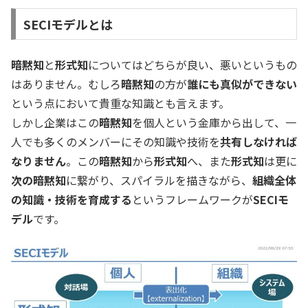
SECIモデルとは
暗黙知
と
形式知
についてはどちらが良い、悪いというもの
はありません。むしろ
暗黙知
の方が
誰にも真似ができない
という点において貴重な知識とも言えます。
しかし企業はこの
暗黙知
を個人という金庫から出して、一
人でも多くのメンバーにその知識や技術を
共有しなければ
なりません
。この
暗黙知
から
形式知
へ、また
形式知
は更に
次の暗黙知
に繋がり、スパイラルを描きながら、
組織全体
の知識・技術を育成する
というフレームワークが
SECIモ
デル
です。