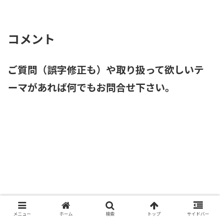
で、このままじゃダメだと思うのだが、
自分の色や強い組織の作り方、何から教
育したら良いのかわからない』との質問
を受けました。正直、私も...
コメント
ご質問（誤字修正も）や取り扱って欲しいテ
ーマがあれば何でもお問合せ下さい。
メニュー
ホーム
検索
トップ
サイドバー