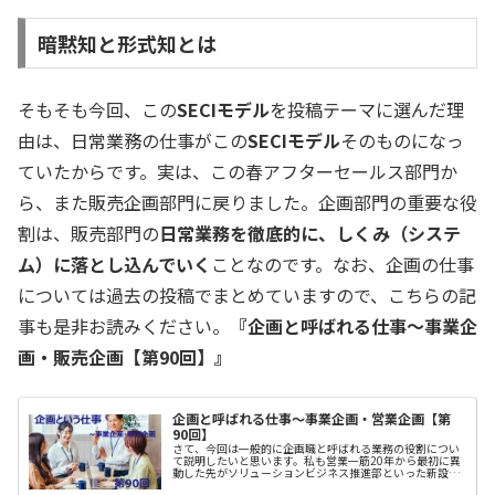
暗黙知と形式知とは
そもそも今回、この
SECIモデル
を投稿テーマに選んだ理
由は、日常業務の仕事がこの
SECIモデル
そのものになっ
ていたからです。実は、この春アフターセールス部門か
ら、また販売企画部門に戻りました。企画部門の重要な役
割は、販売部門の
日常業務を徹底的に、しくみ（システ
ム）に落とし込んでいく
ことなのです。なお、企画の仕事
については過去の投稿でまとめていますので、こちらの記
事も是非お読みください。
『企画と呼ばれる仕事～事業企
画・販売企画【第90回】』
企画と呼ばれる仕事～事業企画・営業企画【第
90回】
さて、今回は一般的に企画職と呼ばれる業務の役割につい
て説明したいと思います。私も営業一筋20年から最初に異
動した先がソリューションビジネス推進部といった新設部
門でした。私の会社ではまさに企画系の部署の先駆けで、