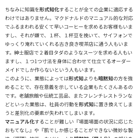
ちなみに知識を
形式知化
することが全ての企業に適応する
わけではありません。マクドナルドのマニュアル的な対応
でふるまわれる安くて早いコーヒーを求めるお客様もいま
すし、それが嫌で、１杯、１杯豆を挽いて、サイフォンで
ゆっくり淹れていくれる古き良き喫茶店に通う人もいま
す。紳士服店で２着目タダのようなスーツを求める人もい
ますし、１つ1つ寸法を身体に合わせて仕立てるオーダー
メイドでしか作らないという人もいます。
このように、業態によっては
形式知
よりも
暗黙知
の方を強
めることで、存在意義を示している企業もたくさんあるの
です。老舗旅館や伝統工芸品、またフレンチレストランな
どといった業態は、社員の行動を
形式知
に置き換えてしま
うと差別化の要素が失われてしまいます。
マニュアル化
することが難しい『場面場面の状況に応じた
おもてなし』や『肌でしか感じることができない微妙な製