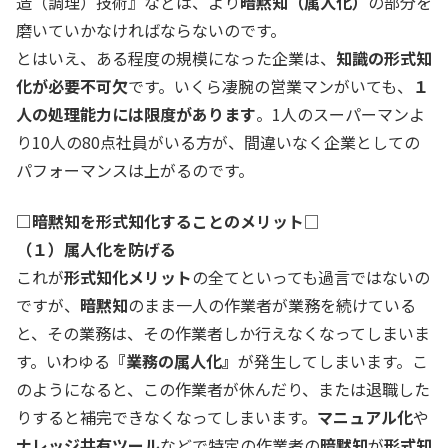
造（調理）技術』などは、より
暗黙知（属人化）
の部分を
磨いていかなければならないのです。
とはいえ、ある程度の規模になった企業は、
知識の形式知
化が必要不可欠
です。いくら凄腕の営業マンがいても、
１
人の処理能力には限度があります
。1人のスーパーマンよ
り10人の80点社員がいる方が、間違いなく企業としての
パフォーマンスは上がるのです。
□暗黙知を形式知化することのメリット
□
（１）属人化を防げる
これが
形式知化メリット
の全てといっても過言ではないの
ですが、
暗黙知
のまま一人の作業者が業務を続けている
と、その業務は、その作業者しか行えなくなってしまいま
す。いわゆる
『業務の属人化』
が発生してしまいます。こ
のようになると、この作業者が休んだり、または退職した
りすると補完できなくなってしまいます。
マニュアル化
や
ナレッジ共有ツール
などで特定の作業者の
暗黙知
が
形式知