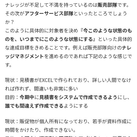
ナレッジが不足して不満を持っているのは
販売部隊
です。
その次が
アフターサービス部隊
といったところでしょう
か？
このように具体的に対象者を決め
『今このような状態のも
のを、いつまでにこのような状態にする』
といった具体的
な達成目標をきめることです。例えば販売部隊向けの
ナレ
ッジマネジメント
を進めるのであれば下記のような感じで
す。
現状：見積書がEXCELで作られており、詳しい人間でなけ
れば作れず、間違いも非常に多い
目的：
今期中
に
見積書をシステムで作成できるよう
にし、
誰でも間違えず作成できる
ようにする
現状：販促物が個人所有になっており、若手が資料作成に
時間をかけたり、作成できない。