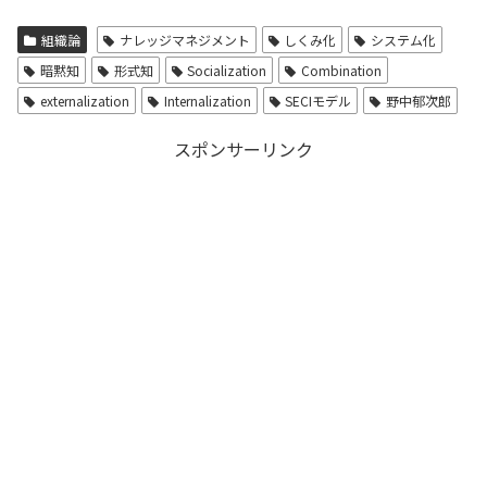
組織論
ナレッジマネジメント
しくみ化
システム化
暗黙知
形式知
Socialization
Combination
externalization
Internalization
SECIモデル
野中郁次郎
スポンサーリンク