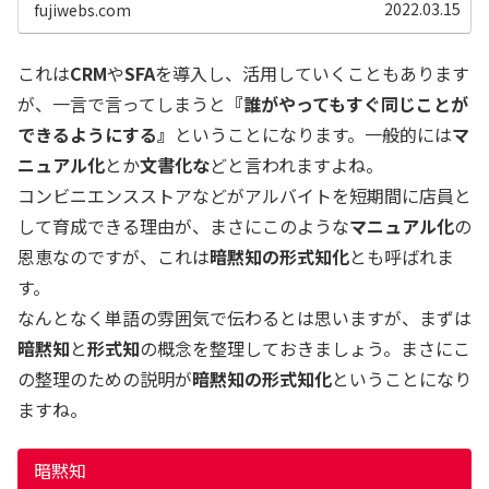
すべてが手探り、手作り、物まね...
2022.03.15
fujiwebs.com
これは
CRM
や
SFA
を導入し、活用していくこともあります
が、一言で言ってしまうと
『誰がやってもすぐ同じことが
できるようにする』
ということになります。一般的には
マ
ニュアル化
とか
文書化な
どと言われますよね。
コンビニエンスストアなどがアルバイトを短期間に店員と
して育成できる理由が、まさにこのような
マニュアル化
の
恩恵なのですが、これは
暗黙知の形式知化
とも呼ばれま
す。
なんとなく単語の雰囲気で伝わるとは思いますが、まずは
暗黙知
と
形式知
の概念を整理しておきましょう。まさにこ
の整理のための説明が
暗黙知の形式知化
ということになり
ますね。
暗黙知