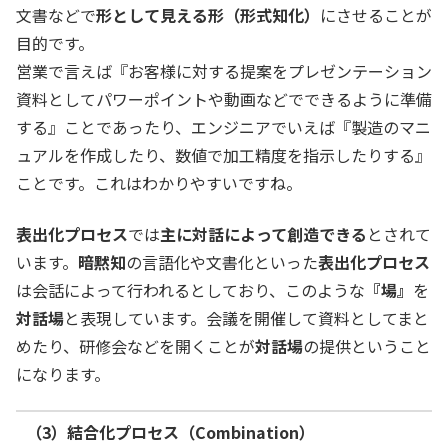
文書などで
形として見える形（形式知化）
にさせることが
目的です。
営業で言えば『お客様に対する提案をプレゼンテーション
資料としてパワーポイントや動画などでできるように準備
する』ことであったり、エンジニアでいえば『製造のマニ
ュアルを作成したり、数値で加工精度を指示したりする』
ことです。これはわかりやすいですね。
表出化プロセス
では
主に対話によって創造できる
とされて
います。
暗黙知
の言語化や文書化といった
表出化プロセス
は会話によって行われるとしており、このような
『場』
を
対話場
と表現しています。会議を開催して資料としてまと
めたり、研修会などを開くことが
対話場
の提供ということ
になります。
（3）結合化プロセス（Combination）