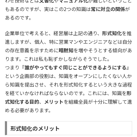
わせ技術などは
文書化
や
マニュアル化
が難しいということ
もあるのですが、実はこの2つの知識は
常に対立の関係
が
あるのです。
企業単位で考えると、経営層は上記の通り、
形式知化
を推
進しますが、個人、特に営業マンやエンジニアなどは自分
の存在意義を示すために
暗黙知
を増やそうとする傾向があ
ります。これは私も恥ずかしながらそうでした。
つまり
『誰がやってもすぐ同じことができるようにする』
という企画部の役割は、知識をオープンにしたくない人か
ら知識を提出させ、それを形式知化するという大きな過程
を経ていかなければならないのです。これには、知識を
形
式知化する目的
、
メリット
を組織全員が十分に理解して進
める必要があります。
形式知化のメリット