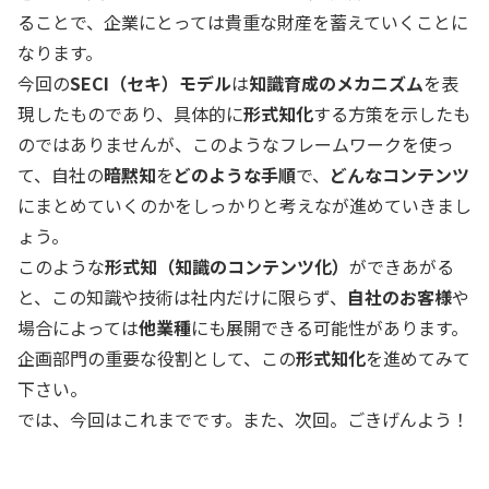
ることで、企業にとっては貴重な財産を蓄えていくことに
なります。
今回の
SECI（セキ）モデル
は
知識育成のメカニズム
を表
現したものであり、具体的に
形式知化
する方策を示したも
のではありませんが、このようなフレームワークを使っ
て、自社の
暗黙知
を
どのような手順
で、
どんなコンテンツ
にまとめていくのかをしっかりと考えなが進めていきまし
ょう。
このような
形式知（知識のコンテンツ化）
ができあがる
と、この知識や技術は社内だけに限らず、
自社のお客様
や
場合によっては
他業種
にも展開できる可能性があります。
企画部門の重要な役割として、この
形式知化
を進めてみて
下さい。
では、今回はこれまでです。また、次回。ごきげんよう！