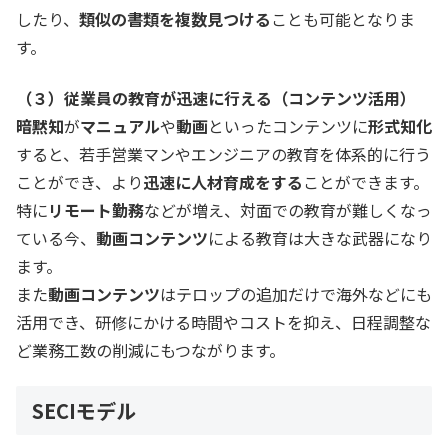
したり、
類似の書類を複数見つける
ことも可能となりま
す。
（３）従業員の教育が迅速に行える（コンテンツ活用）
暗黙知
が
マニュアル
や
動画
といったコンテンツに
形式知化
すると、若手営業マンやエンジニアの教育を体系的に行う
ことができ、より
迅速に人材育成をする
ことができます。
特に
リモート勤務
などが増え、対面での教育が難しくなっ
ている今、
動画コンテンツ
による教育は大きな武器になり
ます。
また
動画コンテンツ
はテロップの追加だけで海外などにも
活用でき、研修にかける時間やコストを抑え、日程調整な
ど業務工数の削減にもつながります。
SECIモデル