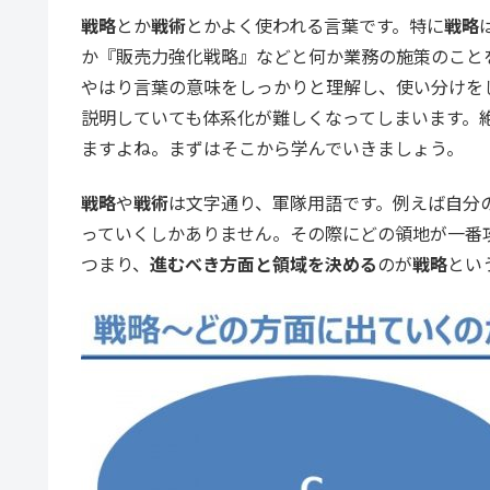
戦略
とか
戦術
とかよく使われる言葉です。特に
戦略
か『販売力強化戦略』などと何か業務の施策のこと
やはり言葉の意味をしっかりと理解し、使い分けを
説明していても体系化が難しくなってしまいます。
ますよね。まずはそこから学んでいきましょう。
戦略
や
戦術
は文字通り、軍隊用語です。例えば自分
っていくしかありません。その際にどの領地が一番
つまり、
進むべき方面と領域を決める
のが
戦略
とい