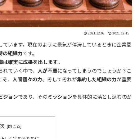
2021.12.02
2021.12.15
しています。現在のように景気が停滞しているときに企業間
時の組織力
です。
織は確実に成果を出します
。
られていく中で、
人が不要
になってしまうのでしょうか？こ
こそ、
人間個々の力
、そしてそれが
集約した組織の力
が重要
ビジョン
であり、その
ミッション
を具体的に落とし込むのが
次
正しく定めるために