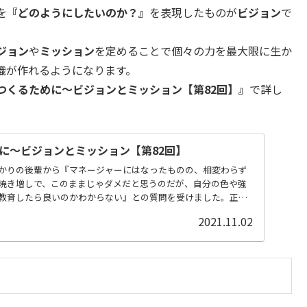
を
『どのようにしたいのか？』
を表現したものが
ビジョン
で
ジョン
や
ミッション
を定めることで個々の力を最大限に生か
織が作れるようになります。
つくるために～ビジョンとミッション【第82回】』
で詳し
。
に～ビジョンとミッション【第82回】
かりの後輩から『マネージャーにはなったものの、相変わらず
焼き増しで、このままじゃダメだと思うのだが、自分の色や強
教育したら良いのかわからない』との質問を受けました。正
2021.11.02