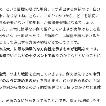
大』
という
目標
を掲げた場合、まず進出する候補地は、自分
象になりますね。さらに、この3つの中から、どこを最初に
渡る必要がない『領地Ｂ』が最優先候補となるでしょう。
ろん、非常に簡単な事例で紹介していますが実際はもっと複
必要がない土地だったり、『領地Ｃ』は同盟を結んでいるた
によって進出する方面や領域が変わってきます。
の拡大』
に
最も効果的な方向性を示すものが戦略
なのです。
戦略
でいえば
どのセグメントで戦う
のか？などということに
施策
、つまり
戦術
を立案していきます。例えば先ほどの事例
どのように攻めるのか』
を考えます。武力で攻めるのか？調
う方向から攻めるのか？同盟関係はどう使うのか？など
具体
。
と、矛盾のない計画を立てることができ、指示も理解しやす