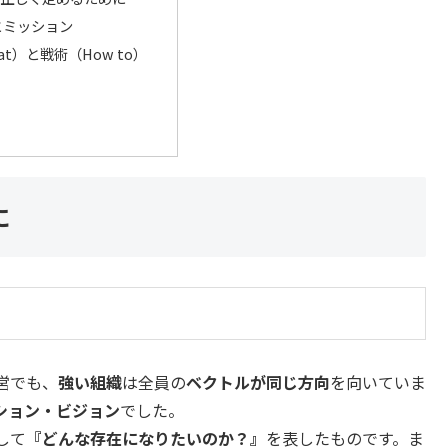
とミッション
at）と戦術（How to）
に
営でも、
強い組織
は全員の
ベクトルが同じ方向
を向いていま
ション・ビジョン
でした。
して
『どんな存在になりたいのか？』
を表したものです。ま