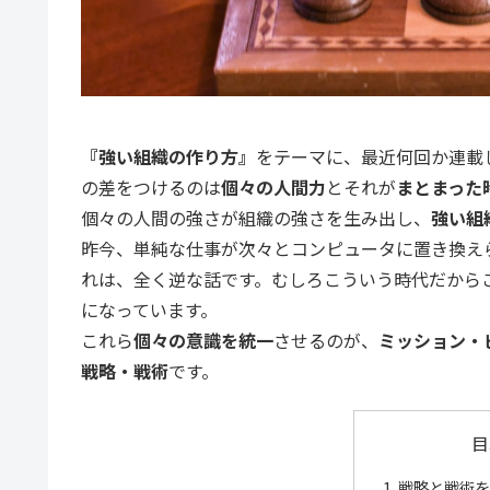
『強い組織の作り方』
をテーマに、最近何回か連載
の差をつけるのは
個々の人間力
とそれが
まとまった
個々の人間の強さが組織の強さを生み出し、
強い組
昨今、単純な仕事が次々とコンピュータに置き換え
れは、全く逆な話です。むしろこういう時代だから
になっています。
これら
個々の意識を統一
させるのが、
ミッション・
戦略・戦術
です。
目
戦略と戦術を