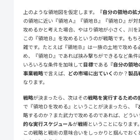
上のような領地図を仮定します。
『自分の領地の拡
の領地に近い『領地Ａ』『領地Ｂ』『領地Ｄ』が対
攻めるかと考えた場合、やはり領地が小さく、川を
この『領地Ｂ』を攻めるというのが戦略です。もち
雑です。たとえば『領地Ｂ』は一族の土地で攻める
め、『領地Ｄ』であれば挟み撃ちができるなど条件
いろいろな条件を加味して
目標
である
『自分の領地
事業戦略
で言えば、
どの市場に出ていく
のか？
製品
なります。
戦略
が決まったら、次はその
戦略を実行するための
で『領地Ｄを攻める』ということが決まったら、
『
略するのか？また武力で攻めるのであれば、どうい
的な実行スケジュール
が
戦術
ということになります
この戦略と戦術の意味合いをしっかりと掴んでおく