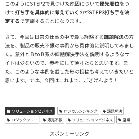
このようにSTEP2で見つけた原因について
優先順位
をつ
けて
打ち手を具体的に考えていく
のが
STEP3打ち手を決
定する
で実施することになります。
さて、今回は日常の仕事の中で最も経験する
課題解決
の方
法を、製品の販売不振の事例から具体的に説明してみまし
た。意外とＢtoＢ系の課題解決手法を説明するようなサ
イトは少ないので、参考にして頂けたらと思います。ま
た、このような事例を載せた形の投稿も考えていきたいと
思います。では、今回はこれまで、ごきげんよう！
ソリューションビジネス
ロジカルシンキング
課題解決
ロジックツリー
販売不振
ソリューションビジネス
営業
スポンサーリンク