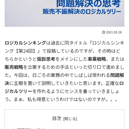
2021.03.28
ロジカルシンキング
は過去に同タイトル『ロジカルシンキ
ング【第24回】』で投稿しているのですが、その時はど
ちらかというと
仮説思考
をメインにした
事業戦略
、または
販売戦略
を立案するための手法といった切り口で進めまし
た。今回は、日ごろの業務の中でしばしば使われる
問題解
決
に主眼を置いて説明していきたいと思います。正確な
ロ
ジカルツリー
を作れるようにセンスを養っていきましょ
う。まぁ、私も得意というわけではないのですが。。。
目次