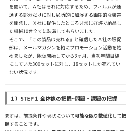
を聞いて、Ａ社はそれに対応するため、フィルムが通
過する部分だけに対し局所的に加湿する画期的な装置
を開発し、Ｘ社に提供したところ非常に好評で納品し
た機械10台全てに装着してもらいました。
そこで、『この製品は売れる』と確信したＡ社の販促
部は、メールマガジンを軸にプロモーション活動を始
めましたが、販促開始してから3ヶ月、当初年間目標
にしていた300セットに対し、18セットしか売れてい
ない状況です。
１）STEP１ 全体像の把握~問題・課題の把握
まずは、前提条件や現状について
可能な限り数値化
して
把
握
することです。