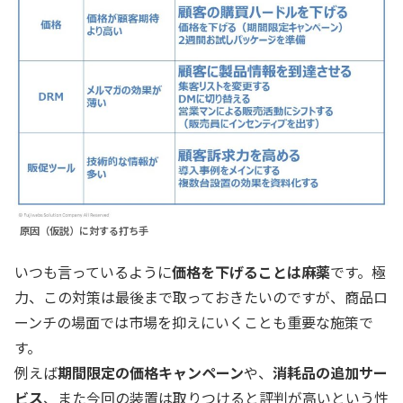
原因（仮説）に対する打ち手
いつも言っているように
価格を下げることは麻薬
です。極
力、この対策は最後まで取っておきたいのですが、商品ロ
ーンチの場面では市場を抑えにいくことも重要な施策で
す。
例えば
期間限定の価格キャンペーン
や、
消耗品の追加サー
ビス
、また今回の装置は取りつけると評判が高いという性