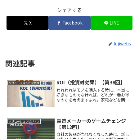
シェアする
X
Facebook
LINE
fujiwebs
関連記事
ROI（投資対効果）【第38回】
ソリューションビジネス
われわれはモノを購入する時に、本当に
好きなものでなければ、どれが一番お得
なのかを考えますよね。家電などを購入
する際も価格とスペックを照らし合わ
せ、なるべく損をしない買い物に心掛け
ます。これは簡単な投資対効果(ROI）を
考えながら購買している...
製造メーカーのゲームチェンジ
ソリューションビジネス
【第12回】
自社の製品が売れなくなった時に、新し