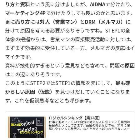
り方
と
資料
という風に分けましたが、
AIDMA
で分けたり、
マーケティング4P
で分けたりしても良いのかと思います。
更に
売り方
には
対人（営業マン）
と
DRM（メルマガ）
に
分けて原因を考える必要がありそうですね。STEP1の全
体像の把握からは、営業マンの直接販売活動に対しては、
まずまず効果的に受注している一方、メルマガの反応はイ
マイチです。
資料が技術的すぎるという意見なども含めて、問題の
原因
はこの辺にありそうです。
このようにSTEP2ではSTEP1の情報を元にして、
最も確
からしい原因（仮説）
を見つけだしていくことになりま
す。これを仮説思考などとも呼びます。
ロジカルシンキング【第24回】
仕事を進めていく中で自分の考えを人に伝えていく場面は
毎日のように出てきます。会議の発表などでも、非常に理
解しやすい人の発表と、なんだかさっぱりわからない人の
発表などが浮き彫りになります。これはなにが違うのでし
ょうか？もちろん、発表に使用して...