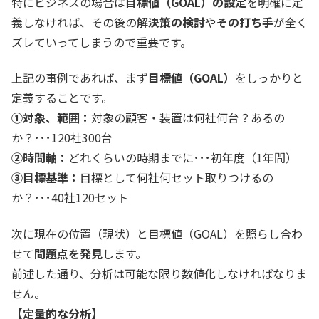
特にビジネスの場合は
目標値（GOAL）の設定
を明確に定
義しなければ、その後の
解決策の検討
や
その打ち手
が全く
ズレていってしまうので重要です。
上記の事例であれば、まず
目標値（GOAL）
をしっかりと
定義することです。
①対象、範囲：
対象の顧客・装置は何社何台？あるの
か？･･･120社300台
②時間軸：
どれくらいの時期までに･･･初年度（1年間）
③目標基準：
目標として何社何セット取りつけるの
か？･･･40社120セット
次に現在の位置（現状）と目標値（GOAL）を照らし合わ
せて
問題点を発見
します。
前述した通り、分析は可能な限り数値化しなければなりま
せん。
【定量的な分析】