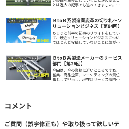
い製品を生み出していくことが必要なこ
とは過去の記事でも述べてきました。そ
の際、ビジネスの仕組みを変えることを
考えていかなければなりません。特にＢ
toＢ企業の中でも製造メーカーは自社の
ＢtoＢ系製造業変革の切り札～ソ
ソリューションビジネス
製品販売に偏り過ぎてお...
リューションビジネス【第94回】
ちょっと前半の記事のリライトをしてい
て、最近ソリューションビジネスについ
てほとんど投稿していないことに気がつ
きました。もちろん、ソリューションビ
ジネスをメインテーマにはしていません
が、私の投稿のベースはほとんどソリュ
ＢtoＢ系製造メーカーのサービス
ソリューションビジネス
ーションビジネスが軸にな...
部門【第26回】
今回は、今の業務に近いところですね。
営業、商品企画、マーケティングの責任
者として担当し、現在はサービス部門の
ソリューションビジネスを日々検討して
います。一般的にＢtoＢ系製造メーカー
のサービス部門というと、製品を販売す
るための補助部門で、と...
コメント
ご質問（誤字修正も）や取り扱って欲しいテ