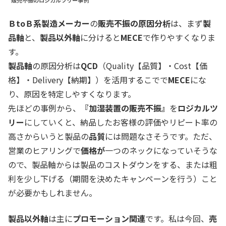
ＢtoＢ系製造メーカー
の
販売不振の原因分析
は、まず
製
品軸
と、
製品以外軸
に分けると
MECE
で作りやすくなりま
す。
製品軸
の原因分析は
QCD
（Quality【品質】・Cost【価
格】・Delivery【納期】）を活用するこでで
MECE
にな
り、原因を特定しやすくなります。
先ほどの事例から、
『加湿装置の販売不振』
を
ロジカルツ
リー
にしていくと、納品したお客様の評価やリピート率の
高さからいうと製品の
品質
には問題なさそうです。ただ、
営業のヒアリングで
価格が
一つのネックになっていそうな
ので、製品軸からは製品のコストダウンをする、または粗
利を少し下げる（期間を決めたキャンペーンを行う）こと
が必要かもしれません。
製品以外軸
は主に
プロモーション関連
です。私は今回、
売