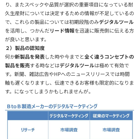
り、またスペックや品質が選択の重要項目になっている耐
久生産財については決定するための情報が不足しているの
で、これらの製品については初期段階のみ
デジタルツール
を活用し、つかんだ
リード情報
を迅速に販売側に伝える方
が良いと思います。
２）製品の認知度
何か
新製品を発表
した時や今までと
全く違うコンセプトの
製品を販売
する時などは
デジタルツール
は極めて有効で
す。新聞、雑誌広告やHPへのニュースリリースでは時間
軸も遅くなりますし、伝達できるお客様も限定的になりま
す。になってしまうかもしれませんが。