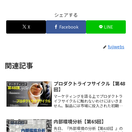
シェアする
X
Facebook
LINE
fujiwebs
関連記事
プロダクトライフサイクル【第48
マーケティング
回】
マーケティングを語る上でプロダクトラ
イフサイクルに触れないわけにはいきま
せん。製品には市場に投入された初期時
点から市場を退場していくまでの製品寿
命があります。比較的長いものもあれ
ば、1年程度で、切り替わっていく製品も
内部環境分析【第65回】
マーケティング
あります。ＢtoＢ系製造...
先日、『外部環境の分析【第63回】』の