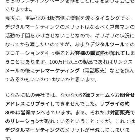
ちらのランディングページを作ることになるような会社も
ありますね。
最後に、重要なのは販売側に情報を渡す
タイミング
です。
デジタルマーケティングのメリットはなるべく営業マンの
活動の手間をかけさせないことなので、ギリギリの状況に
なってから渡したいのですが、あまり
デジタルツール
での
プロモーションを引っ張ると
お客様の購買熱が薄れてしま
う
こともあります。100万円以上の製品であればサンクス
メールの後に
テレマーケティング
（電話販売）などを挟ん
でみるのもいいのではないかと思います。
ちなみに私の会社では、なかなか
登録フォーム
や
お問合せ
アドレス
に
リプライ
してきませんでした。
リプライの約
80%
は
営業マン
へきています。まぁ、それだけ
対面販売で
のリレーション
が取れているということですが、これでは
デジタルマーケティング
のメリットが半減してしまいま
す。