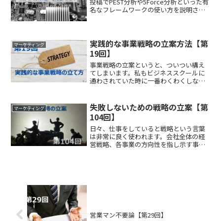
投稿でPEST分析や5Force分析といった有
名なフレームワークの使い方を説明させ
て頂きました。今回は、外部でなく内
部、つまり自社内の分析（内部環境分
析）について、やはり有名なフレームワ
ークを使って説明...
実践的な事業戦略の立案方法【第
マーケティング
19回】
事業戦略の立案というと、ついつい構え
てしまいます。私もビジネススクールに
通わされていた時に一番わくわくしなが
ら受講していたのですが、体系化の構造
が複雑で、またいろいろなフレームワー
クを教えられたため、言葉（単語）だけ
失敗しないための戦略の立案【第
マーケティング
は頭に入ったのですが、な...
104回】
日々、仕事をしていると戦略という言葉
は非常に良く使われます。会社全体の経
営戦略、各事業の方向性を指し示す事業
戦略、それ以外でもいろいろなチームが
何かの目標達成を計画をすると、この戦
略という言葉を使いますが、この戦略
が、戦略としてしっかりと機...
営業マン不要論【第29回】