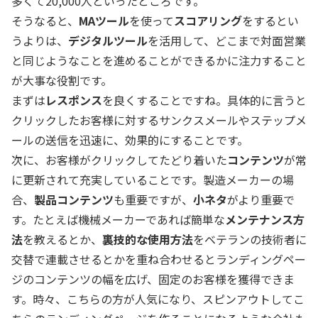
多くて20,000人といったところです。
そうなると、
MAツール
を使って
スコアリング
をするとい
うよりは、
デジタルツール
を活用して、どこまで対面営業
と同じようなことを進めることができるかに注力すること
が大事な役割です。
まずは
レスポンス
を良くすることですね。具体的に言うと
クリックしたお客様に対するサンクスメールやステップメ
ールの送信を迅速に、効果的にすることです。
次に、お客様がクリックしてたどり着いた
コンテンツ
が常
に更新されて充実していることです。製造メーカーの場
合、
製品コンテンツ
も重要ですが、
小ネタ
がより重要で
す。たとえば機械メーカーであれば簡単な
メンテナンス方
法
を教えるとか、
裏技的な使用方法
をベテランの技術者に
交替で連載させるとかを重ね合わせるとランディングペー
ジのコンテンツの幅を広げ、固定のお客様を獲得できま
す。時々、こちらの方が人気になり、スピンアウトしてこ