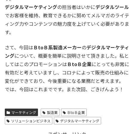
デジタルマーケティング
の担当者はいかに
デジタルツール
でお客様を維持、教育できるかに努めてメルマガのライテ
ィング力やコンテンツの魅力度を上げていく必要がありま
す。
さて、今回は
ＢtoＢ系製造メーカー
の
デジタルマーケティ
ング
について、概要を簡単に説明させて頂きました。私と
してはこのプロモーションは
ＢtoＢ企業
にとっても非常に
有効だと考えていますし、コロナによって販売の仕組みに
変化ができており、今後重要になる業務だと考えます。
では、今回はこれまでです。また次回、ごきげんよう！
マーケティング
製造業
ＢtoＢ企業
ソリューションビジネス
デジタルマーケティング
スポンサーリンク