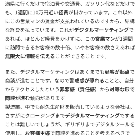
潟県に行くだけで宿泊費や交通費、ガソリン代などだけで
も、1週間に10万円近い経費が掛かっています。これ以外
にこの営業マンの賃金が支払われているのですから、結構
な経費を払っています。これが
デジタルマーケティング
で
あれば、ほとんど経費をかけずに、この
営業マン
が1週間
に訪問できるお客様の数十倍、いやお客様の数さえあれば
無限大に情報を伝える
ことができることです。
また、デジタルマーケティングはあくまでも
顧客が起点
で
商談が進むことです。なので
警戒感が薄れる
ことと、自分
からアクセスしたという
罪悪感（責任感）
から
対等な形で
商談が進む
傾向があります。
製造業、中でも耐久生産財を販売しているような会社は、
さすがにクロージングまで
デジタルマーケティング
でする
ことは難しいでしょうが、ギリギリまでデジタルツールを
使用し、
お客様主導
で商談を進めることを考えるべきで