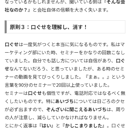
なっているかもしれませんが、聞いている側は
『そんな会
社なのか？』
と会社自体の信頼を大きく失います。
原則３：口ぐせを理解し、消す！
口ぐせ
は一度気がつくと本当に気になるものです。私はマ
ーケティング部にいた時、セミナーをかなりの回数こなし
ていました。自分でも話し方については自信があり、
口ぐ
せ
なんてないだろう、と思っていましたが、ある時のセミ
ナーの動画を見てびっくりしました。『まぁ。。』という
言葉を90分のセミナーで20回以上使っていました。
セミナーは
口ぐせ
も個性ですが、電話対応ではなるべく無
くしたいものです。特に
あいづち
については日ごろのクセ
が必ず出ますので、
ぞんざいに聞こえるあいづち
は、周り
の人が注意し、減らしていかなければなりません。
とにかく返事は
『はい』
と
『かしこまりました』
。口ぐせ