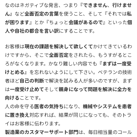
なのはネガティブな発言、つまり
『できません
、
行けませ
ん』
など
全面否定の言葉
を使うこと、そして『それでは
私
が困ります
』とか『ちょっと
会議があるので
』といった
個
人や自社の都合を言い訳
にすることです。
お客様は
現在の課題を解決して欲しくて
かけてきているわ
けですから、そこで
全面否定
をされたら、もうすがるとこ
ろがなくなります。かなり難しい内容でも
『まずは一度受
けとめる』
を忘れないようにして下さい。ベテランの技術
者ほど
自己の判断
で解決を試みる人が多いのですが、まず
は
一度受け止めて
そして
親身になって問題を解決に全力を
向ける
ことです。
人の命を守る
医者の気持ち
になり、
機械やシステムを患者
に置き換え
対応すれば、結果が同じになっても、そのトラ
イはお客様に伝わります。
製造業のカスタマーサポート部門
は、毎日相当量のコール