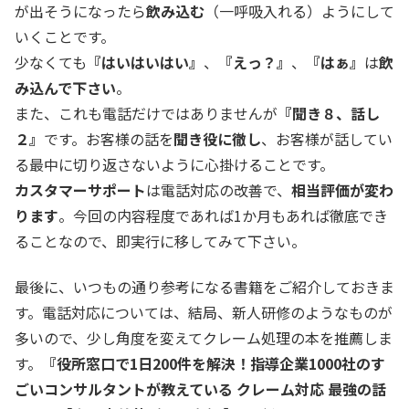
が出そうになったら
飲み込む
（一呼吸入れる）ようにして
いくことです。
少なくても
『はいはいはい』
、
『えっ？』
、
『はぁ』
は
飲
み込んで下さい
。
また、これも電話だけではありませんが
『聞き８、話し
２』
です。お客様の話を
聞き役に徹し
、お客様が話してい
る最中に切り返さないように心掛けることです。
カスタマーサポート
は電話対応の改善で、
相当評価が変わ
ります
。今回の内容程度であれば1か月もあれば徹底でき
ることなので、即実行に移してみて下さい。
最後に、いつもの通り参考になる書籍をご紹介しておきま
す。電話対応については、結局、新人研修のようなものが
多いので、少し角度を変えてクレーム処理の本を推薦しま
す。
『役所窓口で1日200件を解決！指導企業1000社のす
ごいコンサルタントが教えている クレーム対応 最強の話