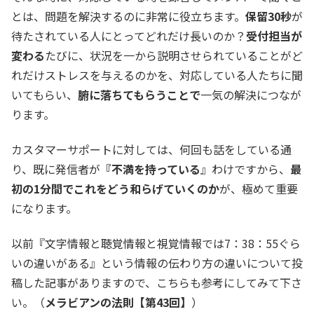
とは、問題を解決するのに非常に役立ちます。
保留30秒
が
待たされている人にとってどれだけ長いのか？
受付担当が
変わる
たびに、状況を一から説明させられていることがど
れだけストレスを与えるのかを、対応している人たちに聞
いてもらい、
腑に落ちてもらうことで
一気の解決につなが
ります。
カスタマーサポートに対しては、何回も話をしている通
り、既に発信者が
『不満を持っている
』わけですから、
最
初の1分間でこれをどう和らげていくのか
が、極めて重要
になります。
以前『文字情報と聴覚情報と視覚情報では7：38：55ぐら
いの違いがある』という情報の伝わり方の違いについて投
稿した記事がありますので、こちらも参考にしてみて下さ
い。（
メラビアンの法則【第43回】
）