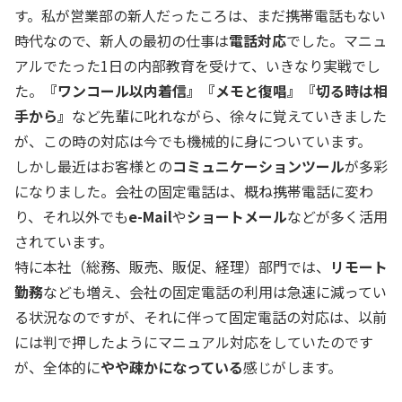
す。私が営業部の新人だったころは、まだ携帯電話もない
時代なので、新人の最初の仕事は
電話対応
でした。マニュ
アルでたった1日の内部教育を受けて、いきなり実戦でし
た。
『ワンコール以内着信』『メモと復唱』『切る時は相
手から』
など先輩に叱れながら、徐々に覚えていきました
が、この時の対応は今でも機械的に身についています。
しかし最近はお客様との
コミュニケーションツール
が多彩
になりました。会社の固定電話は、概ね携帯電話に変わ
り、それ以外でも
e-Mail
や
ショートメール
などが多く活用
されています。
特に本社（総務、販売、販促、経理）部門では、
リモート
勤務
なども増え、会社の固定電話の利用は急速に減ってい
る状況なのですが、それに伴って固定電話の対応は、以前
には判で押したようにマニュアル対応をしていたのです
が、全体的に
やや疎かになっている
感じがします。