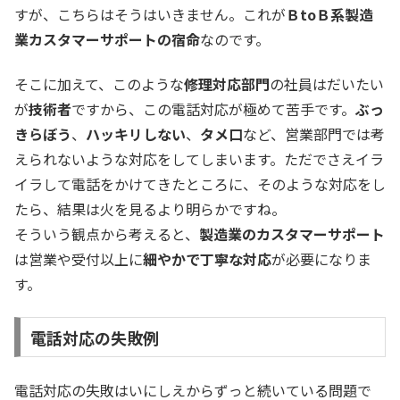
すが、こちらはそうはいきません。これが
ＢtoＢ系製造
業カスタマーサポートの宿命
なのです。
そこに加えて、このような
修理対応部門
の社員はだいたい
が
技術者
ですから、この電話対応が極めて苦手です。
ぶっ
きらぼう
、
ハッキリしない
、
タメ口
など、営業部門では考
えられないような対応をしてしまいます。ただでさえイラ
イラして電話をかけてきたところに、そのような対応をし
たら、結果は火を見るより明らかですね。
そういう観点から考えると、
製造業のカスタマーサポート
は営業や受付以上に
細やかで丁寧な対応
が必要になりま
す。
電話対応の失敗例
電話対応の失敗はいにしえからずっと続いている問題で