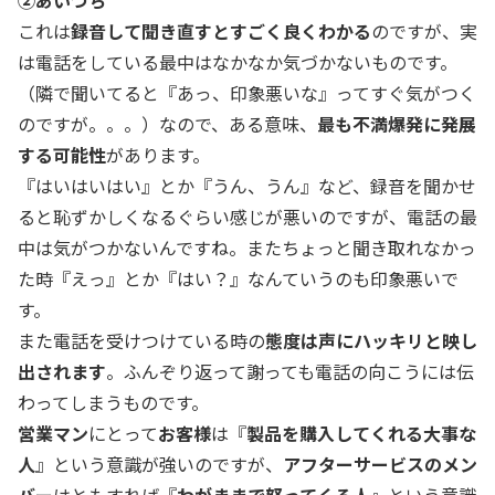
②あいづち
これは
録音して聞き直すとすごく良くわかる
のですが、実
は電話をしている最中はなかなか気づかないものです。
（隣で聞いてると『あっ、印象悪いな』ってすぐ気がつく
のですが。。。）なので、ある意味、
最も不満爆発に発展
する可能性
があります。
『はいはいはい』とか『うん、うん』など、録音を聞かせ
ると恥ずかしくなるぐらい感じが悪いのですが、電話の最
中は気がつかないんですね。またちょっと聞き取れなかっ
た時『えっ』とか『はい？』なんていうのも印象悪いで
す。
また電話を受けつけている時の
態度は声にハッキリと映し
出されます
。ふんぞり返って謝っても電話の向こうには伝
わってしまうものです。
営業マン
にとって
お客様
は『
製品を購入してくれる大事な
人
』という意識が強いのですが、
アフターサービスのメン