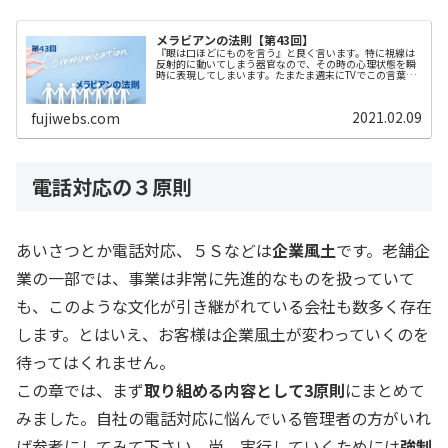
メラビアンの法則【第43回】
『眼は口ほどにものを言う』と良く言います。特に視線は
反射的に動いてしまう器官なので、その時の心理状態を瞬
時に表現してしまいます。たまたま週末にTVでこの言葉を
耳にした時に、『メラビアンの法則』を思い出しました。
この法則、私は業務上のいろいろ...
2021.02.09
fujiwebs.com
電話対応の３原則
あいさつとか電話対応、５Ｓなどは
企業風土
です。老舗企
業の一部では、事業は非常に先進的なものを扱っていて
も、このような文化が引き継がれている会社も数多く存在
します。とはいえ、お客様は企業風土が変わっていくのを
待ってはくれません。
この章では、まず
取り組める内容として3原則
にまとめて
みました。自社の電話対応に悩んでいる管理者の方がいれ
ば参考にしてみて下さい。尚、実行していくためには
強制