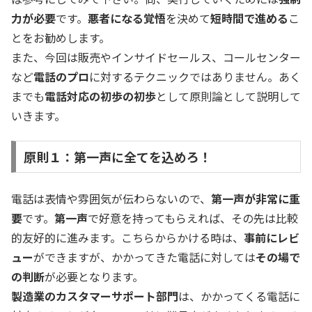
力が必要
です。
悪者になる覚悟
を決めて
短時間で進める
こ
とをお勧めします。
また、今回は販売やインサイドセールス、コールセンター
など
電話のプロ
に対するテクニックではありません。あく
までも
電話対応の初歩の初歩
として原則論として説明して
いきます。
原則１：第一声に全てを込めろ！
電話は表情や雰囲気が伝わらないので、
第一声が非常に重
要
です。
第一声
で好意を持ってもらえれば、その先は比較
的友好的に進みます。こちらからかける時は、
事前にレビ
ュー
ができますが、かかってきた電話に対しては
その場で
の判断
が必要となります。
製造業のカスタマーサポート部門
は、かかってくる電話に