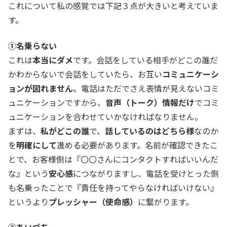
これについて私の感覚では下記３点が大きいと考えていま
す。
①名乗らない
これは
本当にダメ
です。会話をしている相手がどこの誰だ
かわからないで会話をしていたら、お互い
コミュニケーシ
ョンが図れません
。電話はただでさえ表情が見えないコミ
ュニケーションですから、
音声（トーク）情報だけ
でコミ
ュニケーションを合わせていかなければなりません。
まずは、
私がどこの誰
で、
話しているのはどちら様
なのか
を
明確にして
進める必要があります。名前が確認できたこ
とで、お客様側は『〇〇さんにコンタクトすればいいんだ
な』という
安心感
につながりますし、電話を受けとった側
も名乗ったことで『責任を持ってやらなければいけない』
というより
プレッシャー（使命感）
に繋がります。