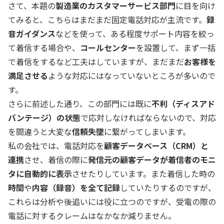
さて、本題の
製造業のカスタマーサービス部門
に目を向け
てみると、こちらはまだまだ固定電話対応が主流です。
録
音ガイダンス
などを使って、ある程度サポート内容を絞っ
て着信する場合や、
コールセンター
を設置して、まず一括
で着信をするなど工夫はしていますが、まだまだ
お客様を
満足させる
ような対応にはなっていないところが多いので
す。
さらに前述した通り、この部門には既に
不利（ディスアド
バンテージ）の状態
で応対しなければならないので、対応
を間違うと大変な
信頼失墜
に繋がってしまいます。
私の会社では、電話対応を
顧客データベース（CRM）と
連携
させ、着信の際に
発信元の顧客データが着信者のモニ
タに自動的に表示
させたりしています。また着信した時の
時間
や
内容（録音）を全て記録
していたりするのですが、
これらは分析や後追いには役に立つのですが、受電の際の
電話に対するクレームはなかなか減りません。