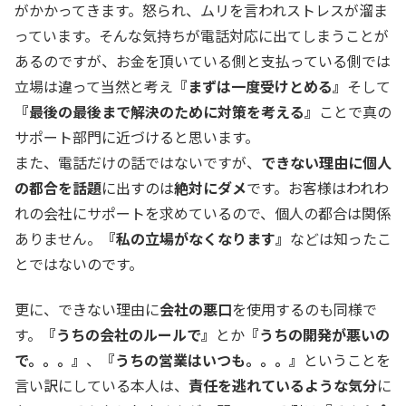
がかかってきます。怒られ、ムリを言われストレスが溜ま
っています。そんな気持ちが電話対応に出てしまうことが
あるのですが、お金を頂いている側と支払っている側では
立場は違って当然と考え
『まずは一度受けとめる』
そして
『最後の最後まで解決のために対策を考える』
ことで真の
サポート部門に近づけると思います。
また、電話だけの話ではないですが、
できない理由に個人
の都合を話題
に出すのは
絶対にダメ
です。お客様はわれわ
れの会社にサポートを求めているので、個人の都合は関係
ありません。
『私の立場がなくなります』
などは知ったこ
とではないのです。
更に、できない理由に
会社の悪口
を使用するのも同様で
す。
『うちの会社のルールで』
とか
『うちの開発が悪いの
で。。。』
、
『うちの営業はいつも。。。』
ということを
言い訳にしている本人は、
責任を逃れているような気分
に