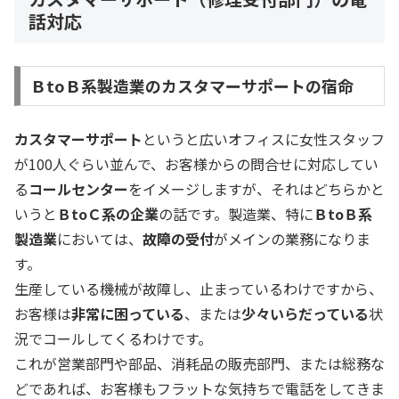
話対応
ＢtoＢ系製造業のカスタマーサポートの宿命
カスタマーサポート
というと広いオフィスに女性スタッフ
が100人ぐらい並んで、お客様からの問合せに対応してい
る
コールセンター
をイメージしますが、それはどちらかと
いうと
ＢtoＣ系の企業
の話です。製造業、特に
ＢtoＢ系
製造業
においては、
故障の受付
がメインの業務になりま
す。
生産している機械が故障し、止まっているわけですから、
お客様は
非常に困っている
、または
少々いらだっている
状
況でコールしてくるわけです。
これが営業部門や部品、消耗品の販売部門、または総務な
どであれば、お客様もフラットな気持ちで電話をしてきま