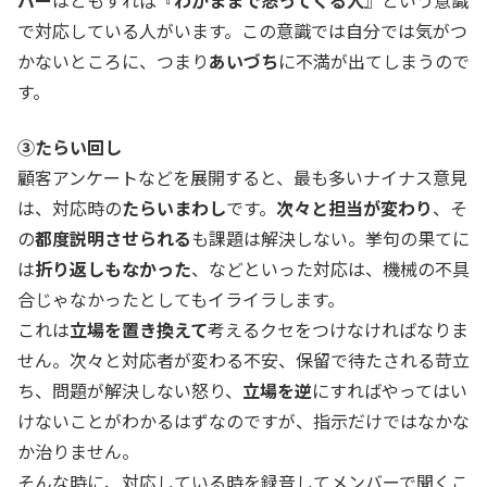
バー
はともすれば『
わがままで怒ってくる人
』という意識
で対応している人がいます。この意識では自分では気がつ
かないところに、つまり
あいづち
に不満が出てしまうので
す。
③たらい回し
顧客アンケートなどを展開すると、最も多いナイナス意見
は、対応時の
たらいまわし
です。
次々と担当が変わり
、そ
の
都度説明させられる
も課題は解決しない。挙句の果てに
は
折り返しもなかった
、などといった対応は、機械の不具
合じゃなかったとしてもイライラします。
これは
立場を置き換えて
考えるクセをつけなければなりま
せん。次々と対応者が変わる不安、保留で待たされる苛立
ち、問題が解決しない怒り、
立場を逆
にすればやってはい
けないことがわかるはずなのですが、指示だけではなかな
か治りません。
そんな時に、対応している時を録音してメンバーで聞くこ