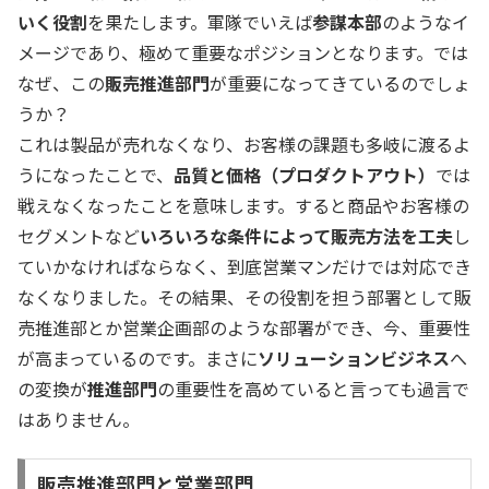
いく役割
を果たします。軍隊でいえば
参謀本部
のようなイ
メージであり、極めて重要なポジションとなります。では
なぜ、この
販売推進部門
が重要になってきているのでしょ
うか？
これは製品が売れなくなり、お客様の課題も多岐に渡るよ
うになったことで、
品質と価格（プロダクトアウト）
では
戦えなくなったことを意味します。すると商品やお客様の
セグメントなど
いろいろな条件によって販売方法を工夫
し
ていかなければならなく、到底営業マンだけでは対応でき
なくなりました。その結果、その役割を担う部署として販
売推進部とか営業企画部のような部署ができ、今、重要性
が高まっているのです。まさに
ソリューションビジネス
へ
の変換が
推進部門
の重要性を高めていると言っても過言で
はありません。
販売推進部門と営業部門