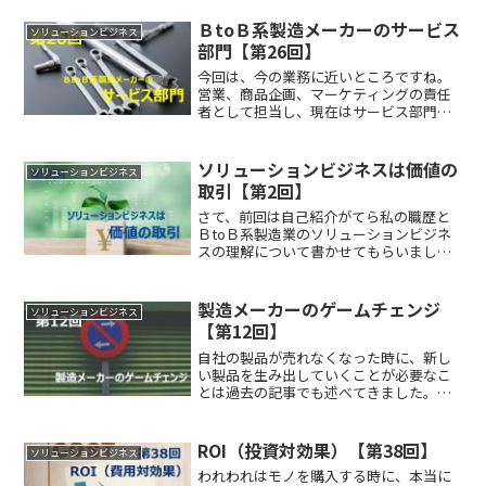
ＢtoＢ系製造メーカーのサービス
ソリューションビジネス
部門【第26回】
今回は、今の業務に近いところですね。
営業、商品企画、マーケティングの責任
者として担当し、現在はサービス部門の
ソリューションビジネスを日々検討して
います。一般的にＢtoＢ系製造メーカー
のサービス部門というと、製品を販売す
ソリューションビジネスは価値の
ソリューションビジネス
るための補助部門で、と...
取引【第2回】
さて、前回は自己紹介がてら私の職歴と
ＢtoＢ系製造業のソリューションビジネ
スの理解について書かせてもらいまし
た。ソリューションビジネスについて、
少しは興味を持って頂けましたでしょう
か？さて、今回から２回ぐらいで、まず
製造メーカーのゲームチェンジ
ソリューションビジネス
はソリューションビジネス...
【第12回】
自社の製品が売れなくなった時に、新し
い製品を生み出していくことが必要なこ
とは過去の記事でも述べてきました。そ
の際、ビジネスの仕組みを変えることを
考えていかなければなりません。特にＢ
toＢ企業の中でも製造メーカーは自社の
ROI（投資対効果）【第38回】
ソリューションビジネス
製品販売に偏り過ぎてお...
われわれはモノを購入する時に、本当に