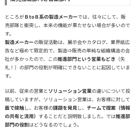
ところが
ＢtoＢ系の製造メーカー
では、往々にして、販
売部隊と衝突し、本来の機能が果たせない場合が多いので
す。
製造メーカー
の販促活動は、展示会やカタログ、業界紙広
告など極めて限定的で、製造⇒販売の単純な組織構造の会
社が多かったので、この
推進部門という営業もどき
（失
礼！）の部門の役割が明確にできないことに起因していま
す。
以前、従来の営業と
ソリューション営業
の違いについて投
稿していますが、ソリューション営業は、お客様に対して
面で接触
し、お客様の
課題を発見
し、
チームで提案（情報
の共有と流用）
することだと説明致しました。では
推進部
部門の役割
はどうなるのでしょう。