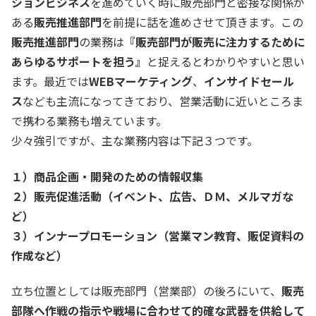
ションビジネス
を進めていく時に販売部門と密接な関係が
ある
販売推進部門
を前提に話を進めさせて頂きます。この
販売推進部門
の業務は
『販売部門が販売に注力するために
あらゆるサポートを担う』
と捉えるとわかりやすいと思い
ます。最近では
WEBマーケティング
、
インサイドセール
ス
なども主流になってきており、営業活動に近いところま
で携わる業務も増えています。
少々強引ですが、主な業務内容は下記３つです。
１）商品企画・開発のための情報収集
２）販売促進活動（イベント、広告、ＤＭ、メルマガな
ど）
３）インナープロモーション（営業マン教育、販促資料の
作成など）
立ち位置としては販売部門（営業部）の後ろにいて、
販売
部隊へ作戦の指示や戦場に合わせて的確な武器を供給して