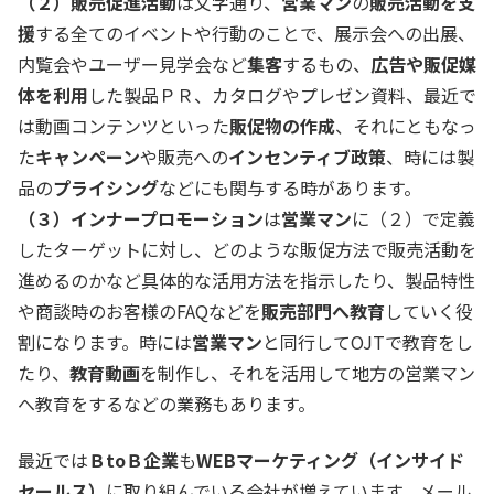
（２）販売促進活動
は文字通り、
営業マン
の
販売活動を支
援
する全てのイベントや行動のことで、展示会への出展、
内覧会やユーザー見学会など
集客
するもの、
広告や販促媒
体を利用
した製品ＰＲ、カタログやプレゼン資料、最近で
は動画コンテンツといった
販促物の作成
、それにともなっ
た
キャンペーン
や販売への
インセンティブ政策
、時には製
品の
プライシング
などにも関与する時があります。
（３）インナープロモーション
は
営業マン
に（２）で定義
したターゲットに対し、どのような販促方法で販売活動を
進めるのかなど具体的な活用方法を指示したり、製品特性
や商談時のお客様のFAQなどを
販売部門へ教育
していく役
割になります。時には
営業マン
と同行してOJTで教育をし
たり、
教育動画
を制作し、それを活用して地方の営業マン
へ教育をするなどの業務もあります。
最近では
ＢtoＢ企業
も
WEBマーケティング（インサイド
セールス）
に取り組んでいる会社が増えています。メール