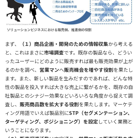
ソリューションビジネスにおける販売側、推進側の役割
まず、
（１）商品企画・開発のための情報収集
から考える
と、これはまさに
市場調査
です。既存の製品なら、どうい
ったユーザーにどのように販売すれば最も販売効果が上が
るのかを調べ、
営業マン
へ
販売機会を増やす役割
を果たし
ます。また、新しい製品を生みだすのであれば、どんな特
性の製品を投入すれば大きな売上に繋がるかを、既存の自
社製品とのシナジー効果などいろいろな角度から捉えて調
査し、
販売商品数を拡大する役割
を果たします。マーケテ
ィング用語でいえば製品別に
STP（セグメンテーション、
ターゲティング、ポジショニング）を設定
していく業務と
いうことになります。