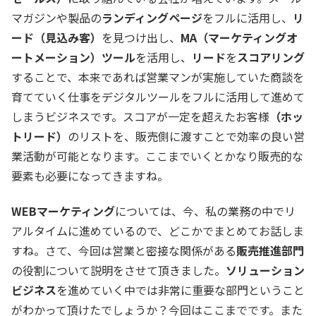
マガジンや製品の
ランディングページ
をフルに活用し、
リ
ード（見込み客）
を見つけ出し、
MA（マーケティングオ
ートメーション）ツール
を活用し、
リード
を
スコアリング
することで、本来であれば営業マンが実施していた商談を
育てていく仕事をデジタルツールをフルに活用して進めて
しまうビジネスです。スコアが一定を超えたお客様
（ホッ
トリード）
のリストを、販売側に渡すことで効率の良い営
業活動が可能となります。ここまでいくとかなり販売的な
要素も必要になってきますね。
WEBマーケティング
については、今、私の業務の中でリ
アルタイムに進めているので、どこかでまとめてお話しま
すね。さて、今回は営業と密接な関係がある
販売推進部門
の役割について説明をさせて頂きました。
ソリューション
ビジネス
を進めていく中では非常に重要な部門ということ
がわかって頂けたでしょうか？今回はここまでです。また